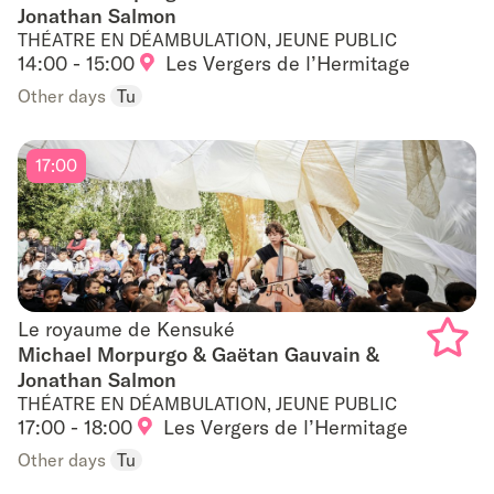
Jonathan Salmon
Add
THÉATRE EN DÉAMBULATION, JEUNE PUBLIC
to
14:00 - 15:00
Les Vergers de l’Hermitage
Other days
Tu
favouri
17:00
Le royaume de Kensuké
Le royaume de Kensuké
Michael Morpurgo & Gaëtan Gauvain &
Jonathan Salmon
Add
THÉATRE EN DÉAMBULATION, JEUNE PUBLIC
to
17:00 - 18:00
Les Vergers de l’Hermitage
Other days
Tu
favouri