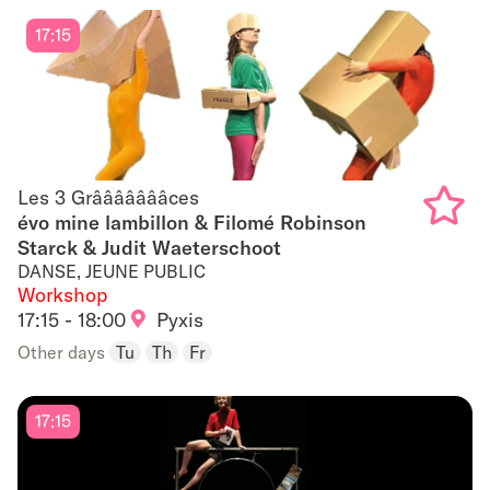
17:15
Les 3 Grâââââââces
Les 3 Grâââââââces
évo mine lambillon & Filomé Robinson
Starck & Judit Waeterschoot
Add
DANSE, JEUNE PUBLIC
to
Workshop
17:15 - 18:00
Pyxis
favouri
Other days
Tu
Th
Fr
17:15