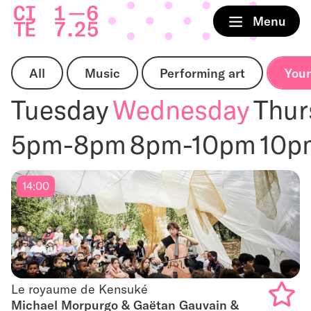
Home
Menu
All
Music
Performing art
You
Tuesday
Wednesday
Thur
5pm-8pm
8pm-10pm
10p
14:00
Le royaume de Kensuké
Le royaume de Kensuké
Michael Morpurgo & Gaëtan Gauvain &