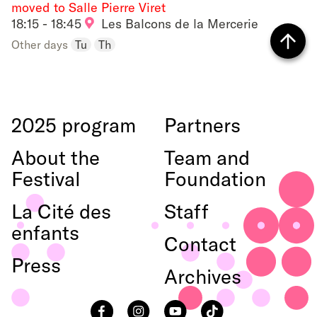
moved to Salle Pierre Viret
to
18:15 - 18:45
Les Balcons de la Mercerie
Other days
Tu
Th
favouri
Back
to top
2025 program
Partners
About the
Team and
Festival
Foundation
La Cité des
Staff
enfants
Contact
Press
Archives