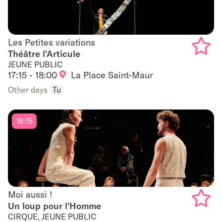
Les Petites variations
Les Petites variations
Théâtre l'Articule
JEUNE PUBLIC
Add
17:15 - 18:00
La Place Saint-Maur
to
Other days
Tu
favouri
18:15
Moi aussi !
Moi aussi !
Un loup pour l'Homme
CIRQUE, JEUNE PUBLIC
Add