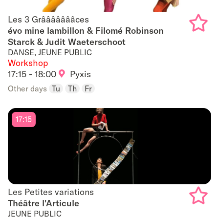
Les 3 Grâââââââces
Les 3 Grâââââââces
évo mine lambillon & Filomé Robinson
Starck & Judit Waeterschoot
Add
DANSE, JEUNE PUBLIC
to
Workshop
17:15 - 18:00
Pyxis
favouri
Other days
Tu
Th
Fr
17:15
Les Petites variations
Les Petites variations
Théâtre l'Articule
JEUNE PUBLIC
Add