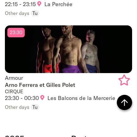
22:15 - 23:15
La Perchée
to
Other days
Tu
favouri
23:30
Armour
Armour
Arno Ferrera et Gilles Polet
CIRQUE
Add
23:30 - 00:30
Les Balcons de la Mercerie
to
Other days
Tu
Back
favouri
to top