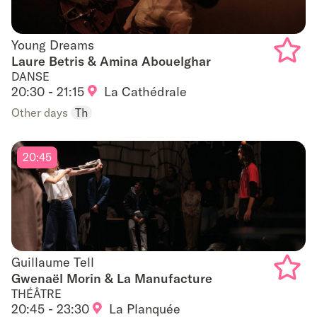
Young Dreams
Young Dreams
Laure Betris & Amina Abouelghar
DANSE
Add
20:30 - 21:15
La Cathédrale
to
Other days
Th
favouri
20:45
Guillaume Tell
Guillaume Tell
Gwenaël Morin & La Manufacture
THÉÂTRE
Add
20:45 - 23:30
La Planquée