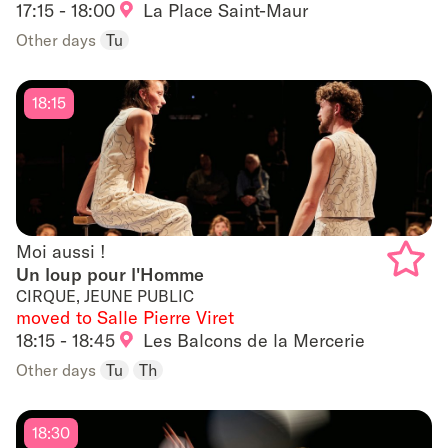
17:15 - 18:00
La Place Saint-Maur
to
Other days
Tu
favouri
18:15
Moi aussi !
Moi aussi !
Un loup pour l'Homme
CIRQUE, JEUNE PUBLIC
Add
moved to Salle Pierre Viret
to
18:15 - 18:45
Les Balcons de la Mercerie
Other days
Tu
Th
favouri
18:30