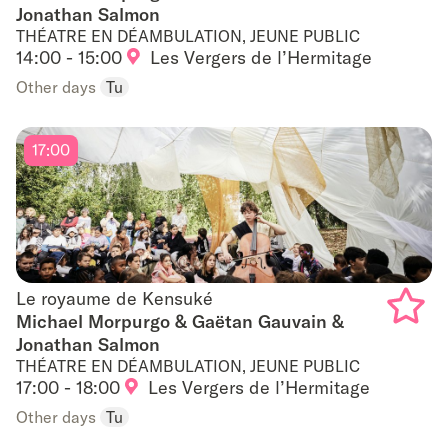
Jonathan Salmon
Add
THÉATRE EN DÉAMBULATION, JEUNE PUBLIC
to
14:00 - 15:00
Les Vergers de l’Hermitage
Other days
Tu
favouri
17:00
Le royaume de Kensuké
Le royaume de Kensuké
Michael Morpurgo & Gaëtan Gauvain &
Jonathan Salmon
Add
THÉATRE EN DÉAMBULATION, JEUNE PUBLIC
to
17:00 - 18:00
Les Vergers de l’Hermitage
Other days
Tu
favouri