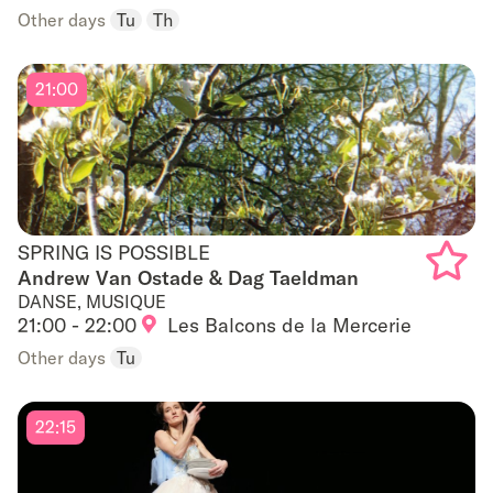
to
Other days
Tu
Th
favouri
21:00
SPRING IS POSSIBLE
SPRING IS POSSIBLE
Andrew Van Ostade & Dag Taeldman
DANSE, MUSIQUE
Add
21:00 - 22:00
Les Balcons de la Mercerie
to
Other days
Tu
favouri
22:15