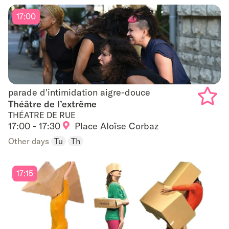
17:00
parade d'intimidation aigre-douce
parade d'intimidation aigre-douce
Théâtre de l’extrême
THÉATRE DE RUE
Add
17:00 - 17:30
Place Aloïse Corbaz
to
Other days
Tu
Th
favouri
17:15