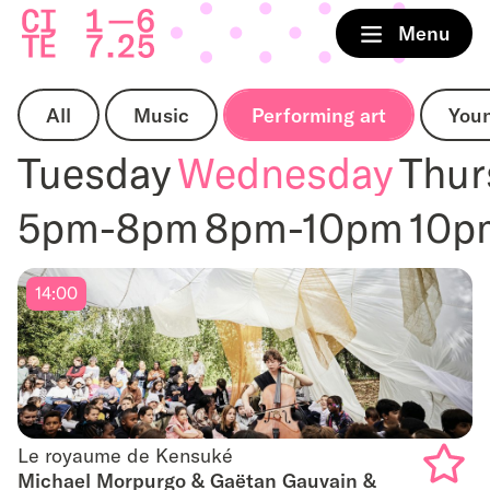
Home
Menu
All
Music
Performing art
You
Tuesday
Wednesday
Thur
5pm-8pm
8pm-10pm
10p
14:00
Le royaume de Kensuké
Le royaume de Kensuké
Michael Morpurgo & Gaëtan Gauvain &