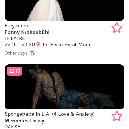
Fury room
Fury room
Fanny Krähenbühl
THÉATRE
Add
22:15 - 23:30
La Place Saint-Maur
to
Other days
Tu
favouri
22:15
Spongebabe in L.A. (4 Love & Anxiety)
Spongebabe in L.A. (4 Love & Anxiety)
Mercedes Dassy
DANSE
Add