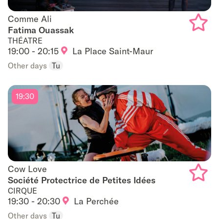
Comme Ali
Comme Ali
Fatima Ouassak
THÉATRE
Add
19:00 - 20:15
La Place Saint-Maur
to
Other days
Tu
favouri
19:30
Cow Love
Cow Love
Société Protectrice de Petites Idées
CIRQUE
Add
19:30 - 20:30
La Perchée
to
Other days
Tu