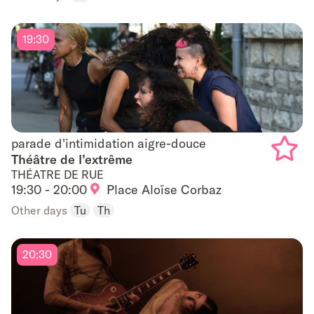
favouri
19:30
parade d'intimidation aigre-douce
parade d'intimidation aigre-douce
Théâtre de l’extrême
THÉATRE DE RUE
Add
19:30 - 20:00
Place Aloïse Corbaz
to
Other days
Tu
Th
favouri
20:30