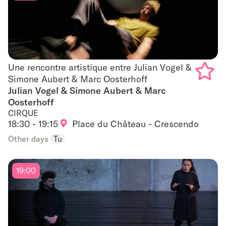
Une rencontre artistique entre Julian Vogel &
Une rencontre artistique entre Julian Vogel &
Simone Aubert & Marc Oosterhoff
Simone Aubert & Marc Oosterhoff
Julian Vogel & Simone Aubert & Marc
Add
Oosterhoff
to
CIRQUE
18:30 - 19:15
Place du Château - Crescendo
favouri
Other days
Tu
19:00