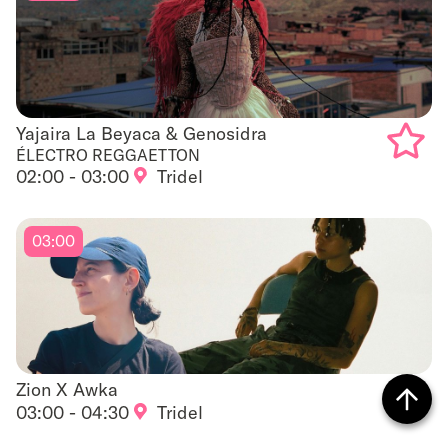
favouri
Yajaira La Beyaca & Genosidra
Yajaira La Beyaca & Genosidra
ÉLECTRO REGGAETTON
02:00 - 03:00
Tridel
Add
to
03:00
favouri
Zion X Awka
Zion X Awka
03:00 - 04:30
Tridel
Add
Retour