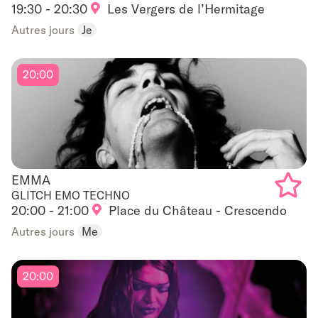
19:30 - 20:30
Les Vergers de l’Hermitage
Add
Autres jours
Je
to
favouri
20:00
EMMA
EMMA
GLITCH EMO TECHNO
20:00 - 21:00
Place du Château - Crescendo
Add
Autres jours
Me
to
favouri
20:00