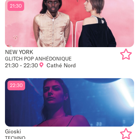
21:30
favouri
NEW YORK
NEW YORK
GLITCH POP ANHÉDONIQUE
21:30 - 22:30
Cathé Nord
Add
to
22:30
favouri
Gioski
Gioski
TECHNO