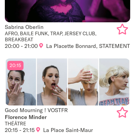
Sabrina Oberlin
Sabrina Oberlin
AFRO, BAILE FUNK, TRAP, JERSEY CLUB,
BREAKBEAT
Add
20:00 - 21:00
La Placette Bonnard, STATEMENT
to
favouri
20:15
Good Mourning ! VOSTFR
Good Mourning ! VOSTFR
Florence Minder
THÉÂTRE
Add
20:15 - 21:15
La Place Saint-Maur