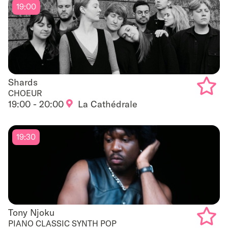
19:00
Shards
Shards
CHOEUR
19:00 - 20:00
La Cathédrale
Add
to
19:30
favouri
Tony Njoku
Tony Njoku
PIANO CLASSIC SYNTH POP