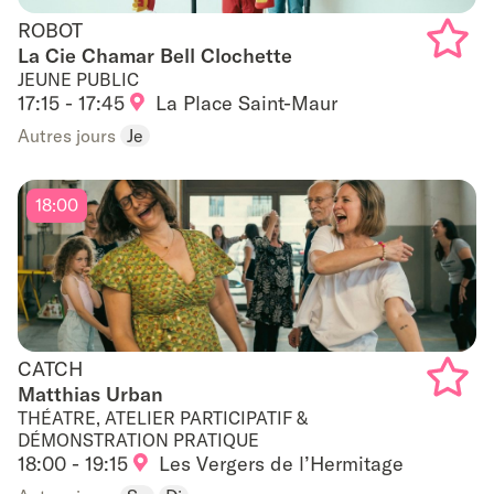
ROBOT
ROBOT
La Cie Chamar Bell Clochette
JEUNE PUBLIC
Add
17:15 - 17:45
La Place Saint-Maur
to
Autres jours
Je
favouri
18:00
CATCH
CATCH
Matthias Urban
THÉATRE, ATELIER PARTICIPATIF &
Add
DÉMONSTRATION PRATIQUE
18:00 - 19:15
Les Vergers de l’Hermitage
to