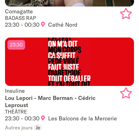
Comagatte
Comagatte
BADASS RAP
23:30 - 00:30
Cathé Nord
Add
to
23:30
favouri
Insuline
Insuline
Lou Lepori - Marc Berman - Cédric
Leproust
Add
THÉÂTRE
to
23:30 - 00:30
Les Balcons de la Mercerie
Autres jours
Je
favouri