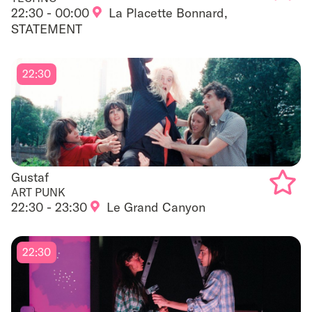
22:30 - 00:00
La Placette Bonnard,
Add
STATEMENT
to
favouri
22:30
Gustaf
Gustaf
ART PUNK
22:30 - 23:30
Le Grand Canyon
Add
to
22:30
favouri