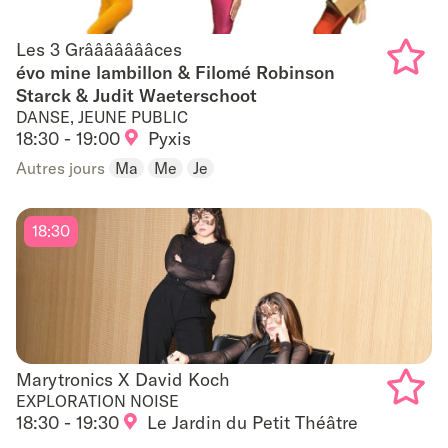
Les 3 Grâââââââces
Les 3 Grâââââââces
évo mine lambillon & Filomé Robinson
Starck & Judit Waeterschoot
Add
DANSE, JEUNE PUBLIC
to
18:30 - 19:00
Pyxis
Autres jours
Ma
Me
Je
favouri
18:30
Marytronics X David Koch
Marytronics X David Koch
EXPLORATION NOISE
18:30 - 19:30
Le Jardin du Petit Théâtre
Add