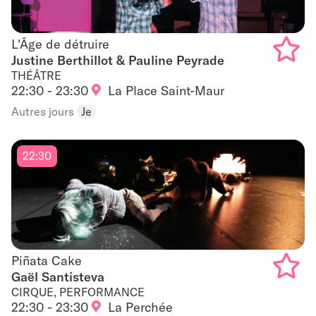
L'Âge de détruire
L'Âge de détruire
Justine Berthillot & Pauline Peyrade
THÉÂTRE
Add
22:30 - 23:30
La Place Saint-Maur
to
Autres jours
Je
favouri
22:30
Piñata Cake
Piñata Cake
Gaël Santisteva
CIRQUE, PERFORMANCE
Add
22:30 - 23:30
La Perchée