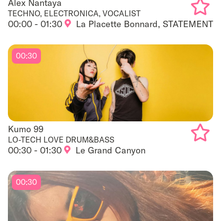
Alex Nantaya
Alex Nantaya
TECHNO, ELECTRONICA, VOCALIST
00:00 - 01:30
La Placette Bonnard, STATEMENT
Add
to
00:30
favouri
Kumo 99
Kumo 99
LO-TECH LOVE DRUM&BASS
00:30 - 01:30
Le Grand Canyon
Add
to
00:30
favouri