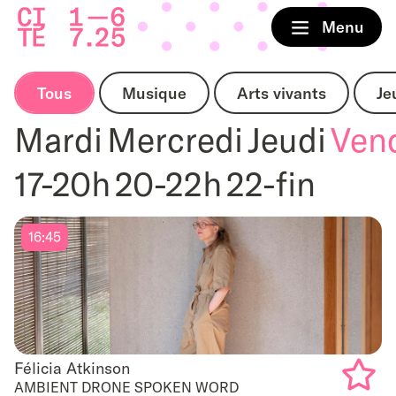
Accueil
Menu
Tous
Musique
Arts vivants
Je
Mardi
Mercredi
Jeudi
Ven
17-20h
20-22h
22-fin
16:45
Félicia Atkinson
Félicia Atkinson
AMBIENT DRONE SPOKEN WORD