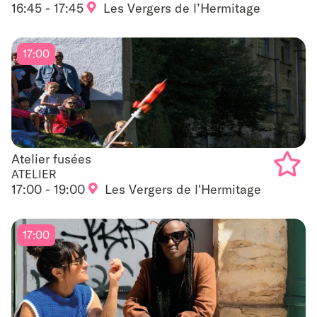
16:45 - 17:45
Les Vergers de l’Hermitage
Add
to
17:00
favouri
Atelier fusées
Atelier fusées
ATELIER
17:00 - 19:00
Les Vergers de l'Hermitage
Add
to
17:00
favouri