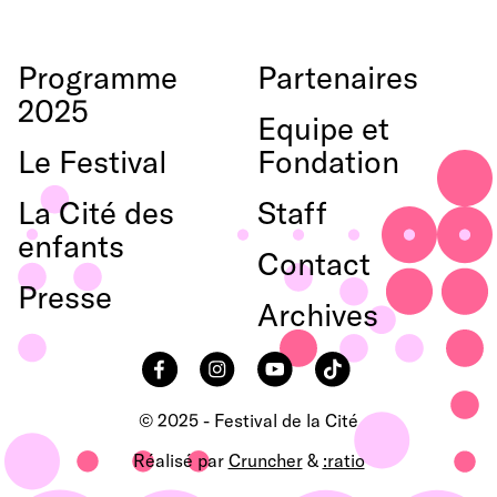
to
vers
Programme
Partenaires
favouri
le
2025
haut
Equipe et
de
Le Festival
Fondation
page
La Cité des
Staff
enfants
Contact
Presse
Archives
Facebook
Instagram
YouTube
TikTok
© 2025 - Festival de la Cité
Réalisé par
Cruncher
&
:ratio