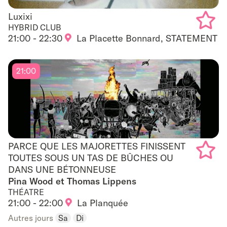
Luxixi
Luxixi
HYBRID CLUB
21:00 - 22:30
La Placette Bonnard, STATEMENT
Add
to
21:00
favouri
PARCE QUE LES MAJORETTES FINISSENT
PARCE QUE LES MAJORETTES FINISSENT
TOUTES SOUS UN TAS DE BÛCHES OU
TOUTES SOUS UN TAS DE BÛCHES OU DANS
DANS UNE BÉTONNEUSE
Add
Pina Wood et Thomas Lippens
UNE BÉTONNEUSE
to
THÉATRE
21:00 - 22:00
La Planquée
favouri
Autres jours
Sa
Di