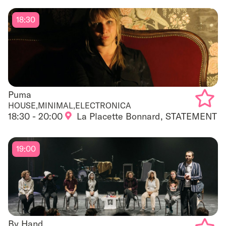
to
18:30
favouri
Puma
Puma
HOUSE,MINIMAL,ELECTRONICA
18:30 - 20:00
La Placette Bonnard, STATEMENT
Add
to
19:00
favouri
By Hand
By Hand