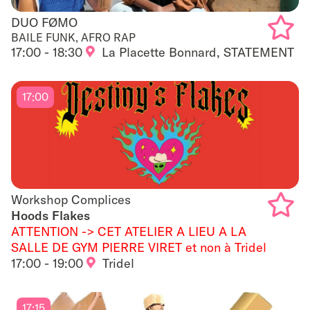
DUO FØMO
DUO FØMO
BAILE FUNK, AFRO RAP
17:00 - 18:30
La Placette Bonnard, STATEMENT
Add
to
17:00
favouri
Workshop Complices
Workshop Complices
Hoods Flakes
ATTENTION -> CET ATELIER A LIEU A LA
Add
SALLE DE GYM PIERRE VIRET et non à Tridel
to
17:00 - 19:00
Tridel
favouri
17:15