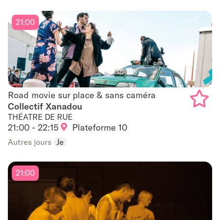
21:00
Road movie sur place & sans caméra
Road movie sur place & sans caméra
Collectif Xanadou
THÉATRE DE RUE
Add
21:00 - 22:15
Plateforme 10
to
Autres jours
Je
favouri
21:00