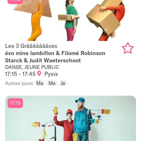
Les 3 Grâââââââces
Les 3 Grâââââââces
évo mine lambillon & Filomé Robinson
Starck & Judit Waeterschoot
Add
DANSE, JEUNE PUBLIC
to
17:15 - 17:45
Pyxis
Autres jours
Ma
Me
Je
favouri
17:15