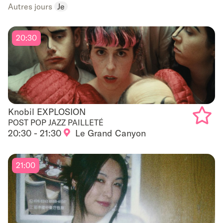
to
Autres jours
Je
favouri
20:30
Knobil EXPLOSION
Knobil EXPLOSION
POST POP JAZZ PAILLETÉ
20:30 - 21:30
Le Grand Canyon
Add
to
21:00
favouri