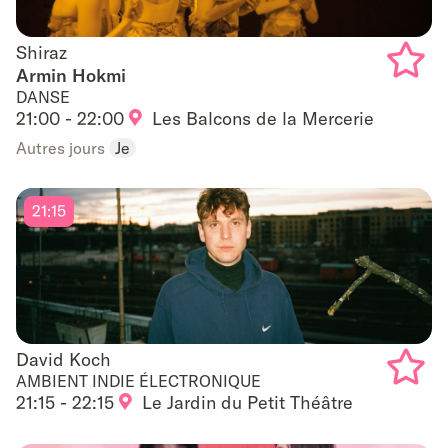
Shiraz
Shiraz
Armin Hokmi
DANSE
Add
21:00 - 22:00
Les Balcons de la Mercerie
to
Autres jours
Je
favouri
21:15
David Koch
David Koch
AMBIENT INDIE ÉLECTRONIQUE
21:15 - 22:15
Le Jardin du Petit Théâtre
Add
to