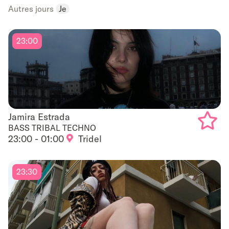
to
Autres jours
Je
favouri
23:00
Jamira Estrada
Jamira Estrada
BASS TRIBAL TECHNO
23:00 - 01:00
Tridel
Add
to
23:30
favouri