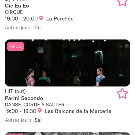
Cie Ea Eo
CIRQUE
Add
19:00 - 20:00
La Perchée
to
Autres jours
Je
favouri
19:00
HIT (out)
HIT (out)
Parini Secondo
DANSE, CORDE À SAUTER
Add
19:00 - 19:30
Les Balcons de la Mercerie
to
Autres jours
Sa
favouri