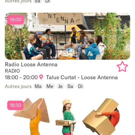
Autres jours
Sa
Di
favouri
18:00
Radio Loose Antenna
Radio Loose Antenna
RADIO
18:00 - 20:00
Talus Curtat - Loose Antenna
Add
Autres jours
Ma
Me
Je
Sa
Di
to
favouri
18:30