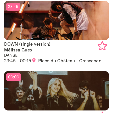
23:45
DOWN (single version)
DOWN (single version)
Mélissa Guex
DANSE
Add
23:45 - 00:15
Place du Château - Crescendo
to
favouri
00:00