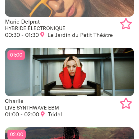
Marie Delprat
Marie Delprat
HYBRIDE ÉLECTRONIQUE
00:30 - 01:30
Le Jardin du Petit Théâtre
Add
to
01:00
favouri
Charlie
Charlie
LIVE SYNTHWAVE EBM
01:00 - 02:00
Tridel
Add
to
02:00