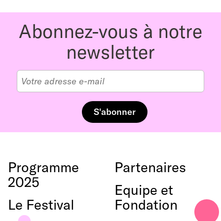
TikTok
le
Youtube
Abonnez-vous à notre
Instagram
haut
newsletter
Programme
Partenaires
2025
Equipe et
Le Festival
Fondation