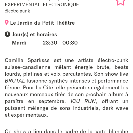
EXPERIMENTAL
,
ÉLECTRONIQUE
électro punk
Add
Le Jardin du Petit Théâtre
to
Jour(s) et horaires
favouri
Mardi
23:30 - 00:30
Camilla Sparksss est une artiste électro-punk
suisse-canadienne mêlant énergie brute, beats
lourds, platines et voix percutantes. Son show live
BRUTAL
fusionne synthés intenses et performance
féroce. Pour La Cité, elle présentera également les
nouveaux morceaux tirés de son prochain album à
paraître en septembre,
ICU RUN
, offrant un
puissant mélange de sons industriels, dark wave
et expérimentaux.
Ce show a lieu dans le cadre de la carte blanche