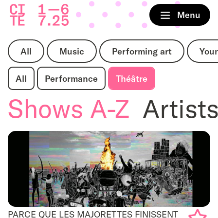
Home
Menu
All
Music
Performing art
You
All
Performance
Théâtre
Shows A-Z
Artist
PARCE QUE LES MAJORETTES FINISSENT
PARCE QUE LES MAJORETTES FINISSENT