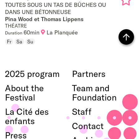
TOUTES SOUS UN TAS DE BÛCHES OU
TOUTES SOUS UN TAS DE BÛCHES OU DANS
DANS UNE BÉTONNEUSE
Add
Pina Wood et Thomas Lippens
UNE BÉTONNEUSE
to
THÉATRE
60min
La Planquée
Duration
favouri
Fr
Sa
Su
Back
to top
2025 program
Partners
About the
Team and
Festival
Foundation
La Cité des
Staff
enfants
Contact
Press