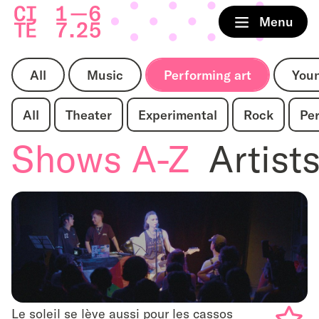
Home
Menu
All
Music
Performing art
You
All
Theater
Experimental
Rock
Pe
Shows A-Z
Artist
Le soleil se lève aussi pour les cassos
Le soleil se lève aussi pour les cassos