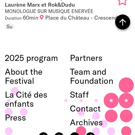
Laurène Marx et Rok&Dudu
MONOLOGUE SUR MUSIQUE ENERVÉE
Add
60min
Place du Château - Crescendo
Duration
to
Su
Back
favouri
to top
2025 program
Partners
About the
Team and
Festival
Foundation
La Cité des
Staff
enfants
Contact
Press
Archives